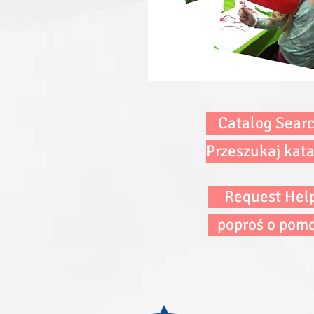
Catalog Sear
Przeszukaj kat
Request Hel
poproś o pom