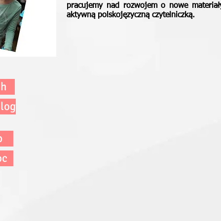
pracujemy nad rozwojem o nowe materiały
aktywną polskojęzyczną czytelniczką.
ch
alog
p
oc